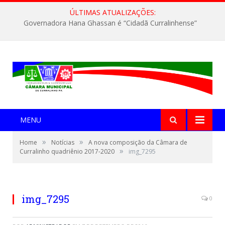
ÚLTIMAS ATUALIZAÇÕES:
Governadora Hana Ghassan é “Cidadã Curralinhense”
MENU
»
»
Home
Notícias
A nova composição da Câmara de
»
Curralinho quadriênio 2017-2020
img_7295
img_7295
0