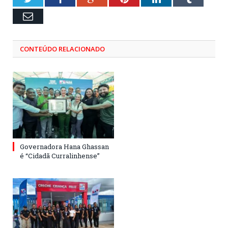
Email
CONTEÚDO RELACIONADO
Governadora Hana Ghassan
é “Cidadã Curralinhense”