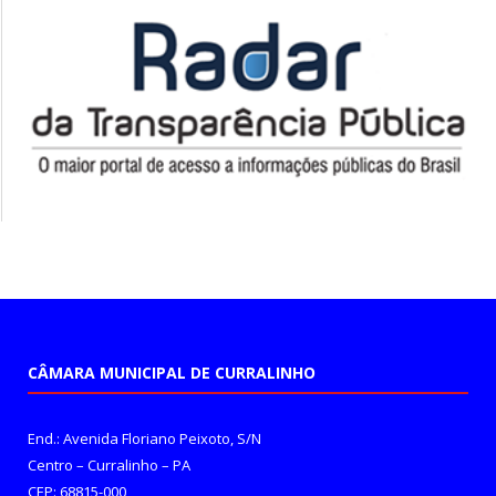
CÂMARA MUNICIPAL DE CURRALINHO
End.: Avenida Floriano Peixoto, S/N
Centro – Curralinho – PA
CEP: 68815-000