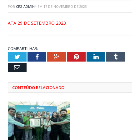
POR
CR2-ADMIN4
EM
17 DE NOVEMBRO DE 2023
ATA 29 DE SETEMBRO 2023
COMPARTILHAR:
Twitter
Facebook
Google+
Pinterest
LinkedIn
Tumblr
Email
CONTEÚDO RELACIONADO