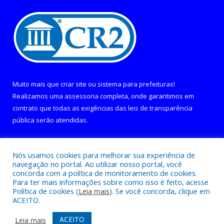
Muito mais que
criar site
ou
sistema para prefeituras
!
Realizamos uma
assessoria
completa, onde garantimos em
contrato que todas as exigências das
leis de transparência
pública
serão atendidas.
Conheça o
PNTP
e o
Radar da Transparência Pública
Nós usamos cookies para melhorar sua experiência de
navegação no portal. Ao utilizar nosso portal, você
concorda com a política de monitoramento de cookies.
Para ter mais informações sobre como isso é feito, acesse
Política de cookies (
Leia mais
). Se você concorda, clique em
Todos os direitos reservados a Câmara Municipal de Curralinho.
ACEITO.
Mapa do Site
Acessar Área Administrativa
ACEITO
Leia mais