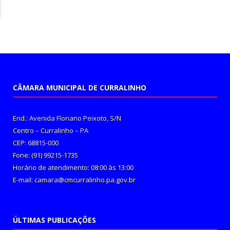
CÂMARA MUNICIPAL DE CURRALINHO
End.: Avenida Floriano Peixoto, S/N
Centro – Curralinho – PA
CEP: 68815-000
Fone: (91) 99215-1735
Horário de atendimento: 08:00 às 13:00
E-mail: camara@cmcurralinho.pa.gov.br
ÚLTIMAS PUBLICAÇÕES