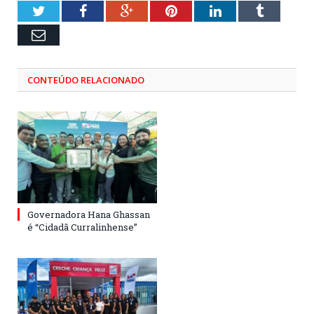
Twitter
Facebook
Google+
Pinterest
LinkedIn
Tumblr
Email
CONTEÚDO RELACIONADO
Governadora Hana Ghassan
é “Cidadã Curralinhense”