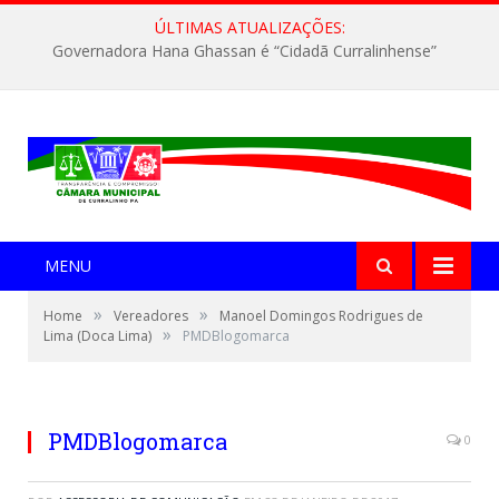
ÚLTIMAS ATUALIZAÇÕES:
Governadora Hana Ghassan é “Cidadã Curralinhense”
MENU
»
»
Home
Vereadores
Manoel Domingos Rodrigues de
»
Lima (Doca Lima)
PMDBlogomarca
PMDBlogomarca
0