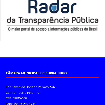
CÂMARA MUNICIPAL DE CURRALINHO
End.: Avenida Floriano Peixoto, S/N
Centro – Curralinho – PA
CEP: 68815-000
Fone: (91) 99215-1735