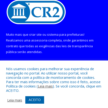
Muito mais que
criar site
ou
sistema para prefeituras
!
Realizamos uma
assessoria
completa, onde garantimos em
contrato que todas as exigências das
leis de transparência
pública
serão atendidas.
Conheça o
PNTP
e o
Radar da Transparência Pública
Nós usamos cookies para melhorar sua experiência de
navegação no portal. Ao utilizar nosso portal, você
concorda com a política de monitoramento de cookies.
Para ter mais informações sobre como isso é feito, acesse
Política de cookies (
Leia mais
). Se você concorda, clique em
Todos os direitos reservados a Câmara Municipal de Curralinho.
ACEITO.
Mapa do Site
Acessar Área Administrativa
ACEITO
Leia mais
Acessar Webmail