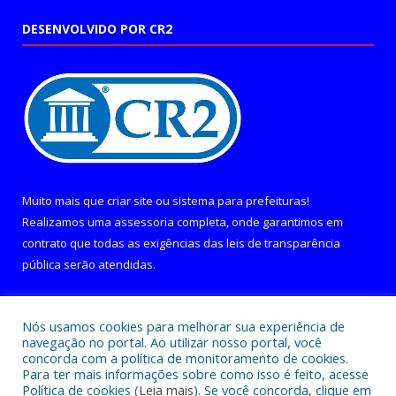
DESENVOLVIDO POR CR2
Muito mais que
criar site
ou
sistema para prefeituras
!
Realizamos uma
assessoria
completa, onde garantimos em
contrato que todas as exigências das
leis de transparência
pública
serão atendidas.
Conheça o
PNTP
e o
Radar da Transparência Pública
Nós usamos cookies para melhorar sua experiência de
navegação no portal. Ao utilizar nosso portal, você
concorda com a política de monitoramento de cookies.
Para ter mais informações sobre como isso é feito, acesse
Política de cookies (
Leia mais
). Se você concorda, clique em