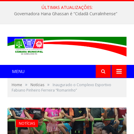
ÚLTIMAS ATUALIZAÇÕES:
Governadora Hana Ghassan entrega creche e benefícios do “Bora Estudar” a Curralinho
MENU
»
»
Home
Notícias
Inaugurado o Complexo Esportivo
Fabiano Pinheiro Ferreira “Romarinho”
NOTÍCIAS