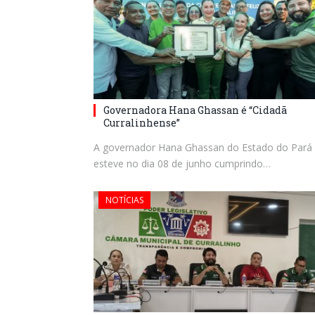
Governadora Hana Ghassan é “Cidadã
Curralinhense”
A governador Hana Ghassan do Estado do Pará
esteve no dia 08 de junho cumprindo…
NOTÍCIAS