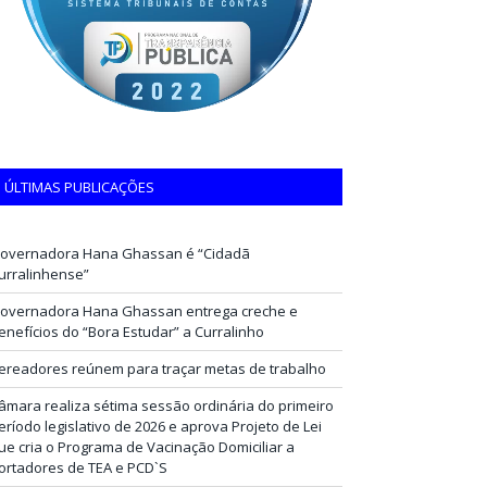
ÚLTIMAS PUBLICAÇÕES
overnadora Hana Ghassan é “Cidadã
urralinhense”
overnadora Hana Ghassan entrega creche e
enefícios do “Bora Estudar” a Curralinho
ereadores reúnem para traçar metas de trabalho
âmara realiza sétima sessão ordinária do primeiro
eríodo legislativo de 2026 e aprova Projeto de Lei
ue cria o Programa de Vacinação Domiciliar a
ortadores de TEA e PCD`S