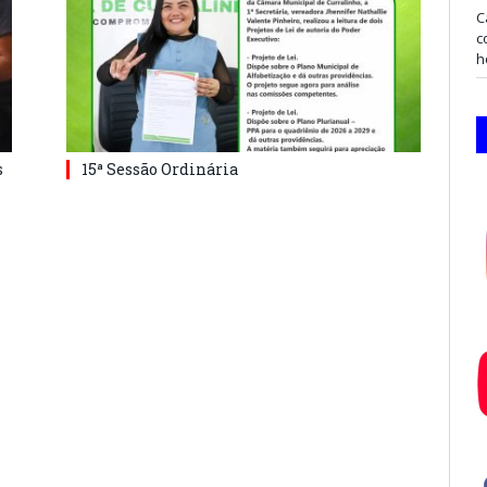
C
c
h
s
15ª Sessão Ordinária