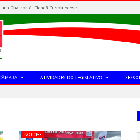
ana Ghassan é “Cidadã Curralinhense”
 CÂMARA
ATIVIDADES DO LEGISLATIVO
SESSÕ
NOTÍCIAS