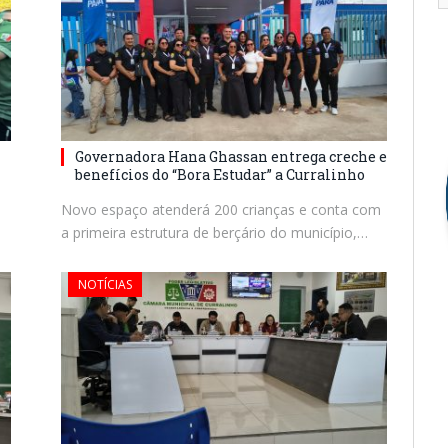
Governadora Hana Ghassan entrega creche e
benefícios do “Bora Estudar” a Curralinho
Novo espaço atenderá 200 crianças e conta com
a primeira estrutura de berçário do município,…
NOTÍCIAS