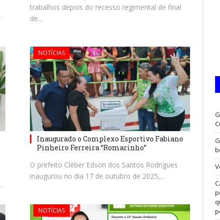
trabalhos depois do recesso regimental de final
,
de…
NOTÍCIAS
G
C
Inaugurado o Complexo Esportivo Fabiano
G
Pinheiro Ferreira “Romarinho”
b
O prefeito Cléber Edson dos Santos Rodrigues
V
inaugurou no dia 17 de outubro de 2025,…
C
…
p
q
NOTÍCIAS
p