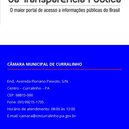
CÂMARA MUNICIPAL DE CURRALINHO
End.: Avenida Floriano Peixoto, S/N
Centro – Curralinho – PA
CEP: 68815-000
Fone: (91) 99215-1735
Horário de atendimento: 08:00 às 13:00
E-mail: camara@cmcurralinho.pa.gov.br