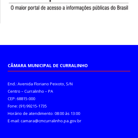
CÂMARA MUNICIPAL DE CURRALINHO
End.: Avenida Floriano Peixoto, S/N
Centro – Curralinho – PA
CEP: 68815-000
Fone: (91) 99215-1735
Horário de atendimento: 08:00 às 13:00
E-mail: camara@cmcurralinho.pa.gov.br