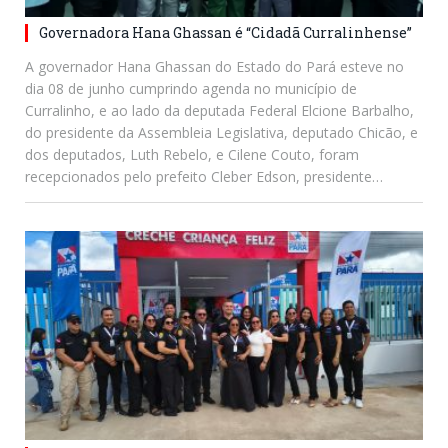
Governadora Hana Ghassan é “Cidadã Curralinhense”
A governador Hana Ghassan do Estado do Pará esteve no
dia 08 de junho cumprindo agenda no município de
Curralinho, e ao lado da deputada Federal Elcione Barbalho,
do presidente da Assembleia Legislativa, deputado Chicão, e
dos deputados, Luth Rebelo, e Cilene Couto, foram
recepcionados pelo prefeito Cleber Edson, presidente…