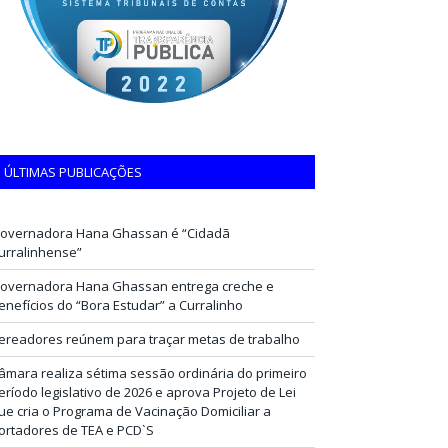
ÚLTIMAS PUBLICAÇÕES
overnadora Hana Ghassan é “Cidadã
urralinhense”
overnadora Hana Ghassan entrega creche e
enefícios do “Bora Estudar” a Curralinho
ereadores reúnem para traçar metas de trabalho
âmara realiza sétima sessão ordinária do primeiro
eríodo legislativo de 2026 e aprova Projeto de Lei
ue cria o Programa de Vacinação Domiciliar a
ortadores de TEA e PCD`S