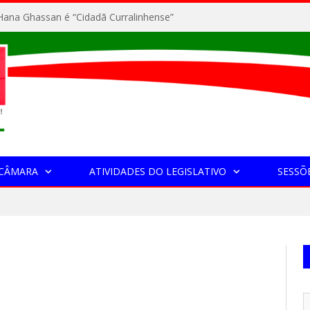
ana Ghassan é “Cidadã Curralinhense”
 CÂMARA
ATIVIDADES DO LEGISLATIVO
SESSÕ