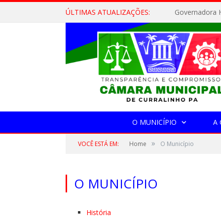
ÚLTIMAS ATUALIZAÇÕES:
Governadora H
O MUNICÍPIO
A
»
VOCÊ ESTÁ EM:
Home
O Município
O MUNICÍPIO
História