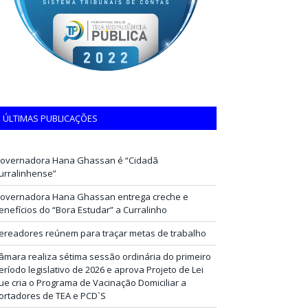
ÚLTIMAS PUBLICAÇÕES
overnadora Hana Ghassan é “Cidadã
urralinhense”
overnadora Hana Ghassan entrega creche e
enefícios do “Bora Estudar” a Curralinho
ereadores reúnem para traçar metas de trabalho
âmara realiza sétima sessão ordinária do primeiro
eríodo legislativo de 2026 e aprova Projeto de Lei
ue cria o Programa de Vacinação Domiciliar a
ortadores de TEA e PCD`S