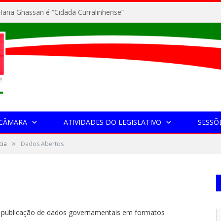
ana Ghassan é “Cidadã Curralinhense”
 CÂMARA
ATIVIDADES DO LEGISLATIVO
SESSÕ
»
cia
Dados Abertos
 publicação de dados governamentais em formatos