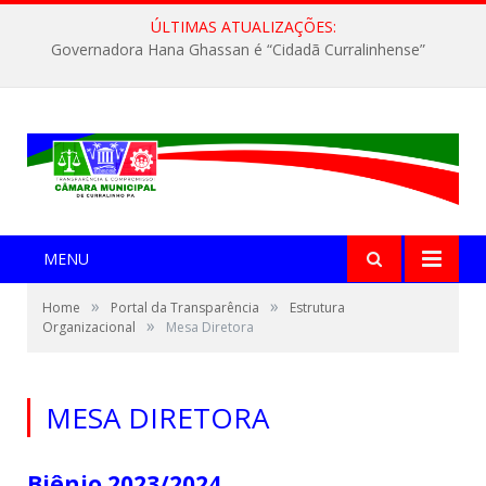
ÚLTIMAS ATUALIZAÇÕES:
Governadora Hana Ghassan é “Cidadã Curralinhense”
MENU
»
»
Home
Portal da Transparência
Estrutura
»
Organizacional
Mesa Diretora
MESA DIRETORA
Biênio 2023/2024