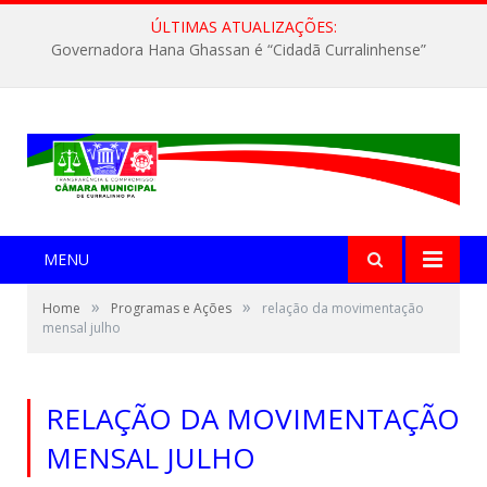
ÚLTIMAS ATUALIZAÇÕES:
Governadora Hana Ghassan é “Cidadã Curralinhense”
MENU
»
»
Home
Programas e Ações
relação da movimentação
mensal julho
RELAÇÃO DA MOVIMENTAÇÃO
MENSAL JULHO