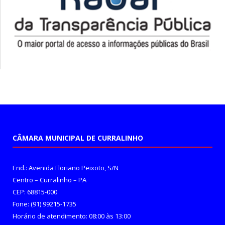
CÂMARA MUNICIPAL DE CURRALINHO
End.: Avenida Floriano Peixoto, S/N
Centro – Curralinho – PA
CEP: 68815-000
Fone: (91) 99215-1735
Horário de atendimento: 08:00 às 13:00