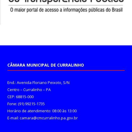
CÂMARA MUNICIPAL DE CURRALINHO
End.: Avenida Floriano Peixoto, S/N
Centro – Curralinho – PA
CEP: 68815-000
Fone: (91) 99215-1735
Horário de atendimento: 08:00 às 13:00
E-mail: camara@cmcurralinho.pa.gov.br