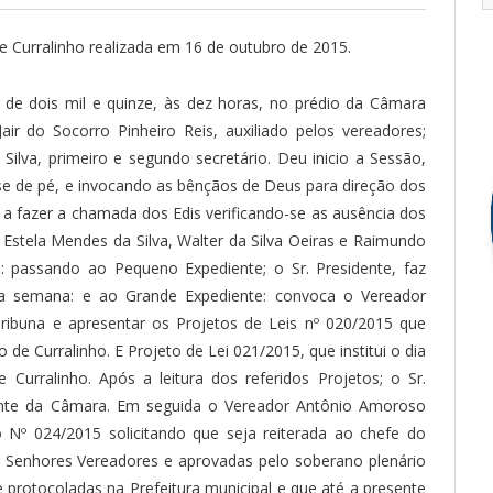
e Curralinho realizada em 16 de outubro de 2015.
de dois mil e quinze, às dez horas, no prédio da Câmara
Jair do Socorro Pinheiro Reis, auxiliado pelos vereadores;
 Silva, primeiro e segundo secretário. Deu inicio a Sessão,
e de pé, e invocando as bênçãos de Deus para direção dos
 a fazer a chamada dos Edis verificando-se as ausência dos
, Estela Mendes da Silva, Walter da Silva Oeiras e Raimundo
as: passando ao Pequeno Expediente; o Sr. Presidente, faz
e a semana: e ao Grande Expediente: convoca o Vereador
Tribuna e apresentar os Projetos de Leis nº 020/2015 que
o de Curralinho. E Projeto de Lei 021/2015, que institui o dia
 Curralinho. Após a leitura dos referidos Projetos; o Sr.
nte da Câmara. Em seguida o Vereador Antônio Amoroso
 Nº 024/2015 solicitando que seja reiterada ao chefe do
 Senhores Vereadores e aprovadas pelo soberano plenário
protocoladas na Prefeitura municipal e que até a presente