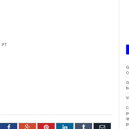
– PT
G
C
G
b
V
C
p
q
p
tter
Facebook
Google+
Pinterest
LinkedIn
Tumblr
Email