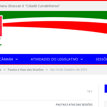
ana Ghassan é “Cidadã Curralinhense”
 CÂMARA
ATIVIDADES DO LEGISLATIVO
SESSÕ
»
»
s
Pautas e Atas das Sessões
Ata 16 de Outubro de 2015
0
PAUTAS E ATAS DAS SESSÕES