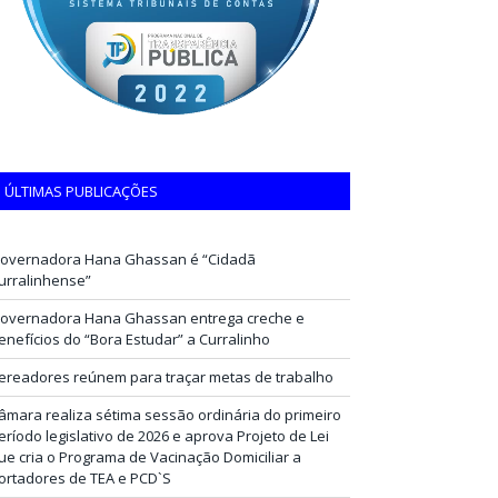
ÚLTIMAS PUBLICAÇÕES
overnadora Hana Ghassan é “Cidadã
urralinhense”
overnadora Hana Ghassan entrega creche e
enefícios do “Bora Estudar” a Curralinho
ereadores reúnem para traçar metas de trabalho
âmara realiza sétima sessão ordinária do primeiro
eríodo legislativo de 2026 e aprova Projeto de Lei
ue cria o Programa de Vacinação Domiciliar a
ortadores de TEA e PCD`S