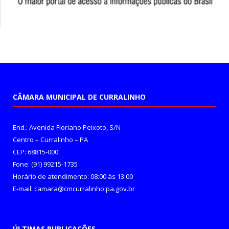
CÂMARA MUNICIPAL DE CURRALINHO
End.: Avenida Floriano Peixoto, S/N
Centro – Curralinho – PA
CEP: 68815-000
Fone: (91) 99215-1735
Horário de atendimento: 08:00 às 13:00
E-mail: camara@cmcurralinho.pa.gov.br
ÚLTIMAS PUBLICAÇÕES