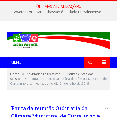
ÚLTIMAS ATUALIZAÇÕES:
Governadora Hana Ghassan é “Cidadã Curralinhense”
MENU
»
»
Home
Atividades Legislativas
Pautas e Atas das
»
Sessões
Pauta da reunião Ordinária da Câmara Municipal de
Curralinho a ser realizada no dia 01 de julho de 2016
Pauta da reunião Ordinária da
0
Câmara Municipal de Curralinho a