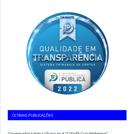
ÚLTIMAS PUBLICAÇÕES
Governadora Hana Ghassan é “Cidadã Curralinhense”