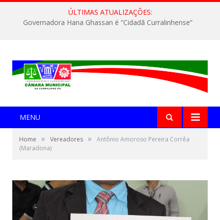
ÚLTIMAS ATUALIZAÇÕES:
Governadora Hana Ghassan é “Cidadã Curralinhense”
MENU
»
»
Home
Vereadores
Antônio Amoroso Pereira Corrêa
(Maradona)