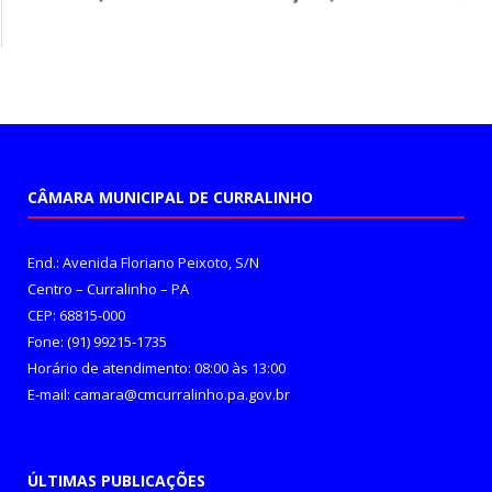
CÂMARA MUNICIPAL DE CURRALINHO
End.: Avenida Floriano Peixoto, S/N
Centro – Curralinho – PA
CEP: 68815-000
Fone: (91) 99215-1735
Horário de atendimento: 08:00 às 13:00
E-mail: camara@cmcurralinho.pa.gov.br
ÚLTIMAS PUBLICAÇÕES