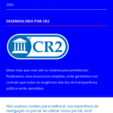
2026
DESENVOLVIDO POR CR2
Muito mais que
criar site
ou
sistema para prefeituras
!
Realizamos uma
assessoria
completa, onde garantimos em
contrato que todas as exigências das
leis de transparência
pública
serão atendidas.
Conheça o
PNTP
e o
Radar da Transparência Pública
Nós usamos cookies para melhorar sua experiência de
navegação no portal. Ao utilizar nosso portal, você