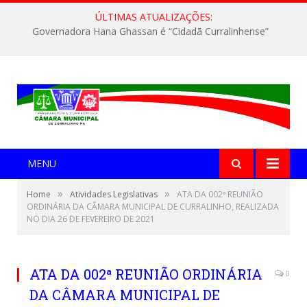
ÚLTIMAS ATUALIZAÇÕES:
Governadora Hana Ghassan é “Cidadã Curralinhense”
MENU
»
»
Home
Atividades Legislativas
ATA DA 002ª REUNIÃO
ORDINÁRIA DA CÂMARA MUNICIPAL DE CURRALINHO, REALIZADA
NO DIA 26 DE FEVEREIRO DE 2021
ATA DA 002ª REUNIÃO ORDINÁRIA
0
DA CÂMARA MUNICIPAL DE