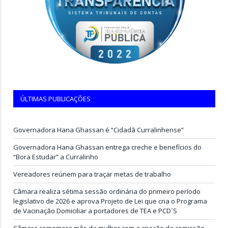
ÚLTIMAS PUBLICAÇÕES
Governadora Hana Ghassan é “Cidadã Curralinhense”
Governadora Hana Ghassan entrega creche e benefícios do
“Bora Estudar” a Curralinho
Vereadores reúnem para traçar metas de trabalho
Câmara realiza sétima sessão ordinária do primeiro período
legislativo de 2026 e aprova Projeto de Lei que cria o Programa
de Vacinação Domiciliar a portadores de TEA e PCD`S
Câmara comemora mês da mulher com a criação da comissão