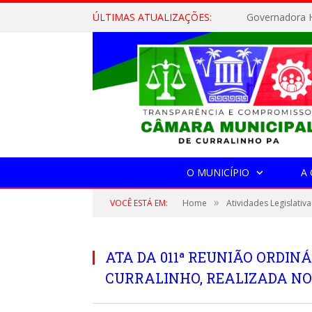
ÚLTIMAS ATUALIZAÇÕES:
Governadora H
O MUNICÍPIO
A
»
VOCÊ ESTÁ EM:
Home
Atividades Legislativa
ATA DA 011ª REUNIÃO ORDIN
CURRALINHO, REALIZADA NO D