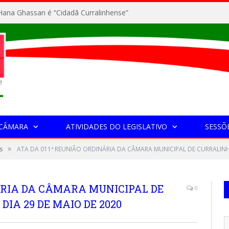
ana Ghassan é “Cidadã Curralinhense”
 CÂMARA
ATIVIDADES DO LEGISLATIVO
SESSÕ
»
s
ATA DA 011ª REUNIÃO ORDINÁRIA DA CÂMARA MUNICIPAL DE CURRALINH
ÁRIA DA CÂMARA MUNICIPAL DE
0
IA 29 DE MAIO DE 2020