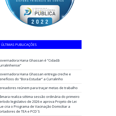
ÚLTIMAS PUBLICAÇÕES
overnadora Hana Ghassan é “Cidadã
urralinhense”
overnadora Hana Ghassan entrega creche e
enefícios do “Bora Estudar” a Curralinho
ereadores reúnem para traçar metas de trabalho
âmara realiza sétima sessão ordinária do primeiro
eríodo legislativo de 2026 e aprova Projeto de Lei
ue cria o Programa de Vacinação Domiciliar a
ortadores de TEA e PCD`S