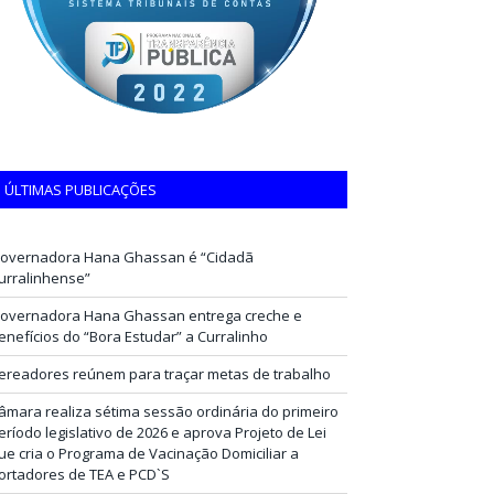
ÚLTIMAS PUBLICAÇÕES
overnadora Hana Ghassan é “Cidadã
urralinhense”
overnadora Hana Ghassan entrega creche e
enefícios do “Bora Estudar” a Curralinho
ereadores reúnem para traçar metas de trabalho
âmara realiza sétima sessão ordinária do primeiro
eríodo legislativo de 2026 e aprova Projeto de Lei
ue cria o Programa de Vacinação Domiciliar a
ortadores de TEA e PCD`S