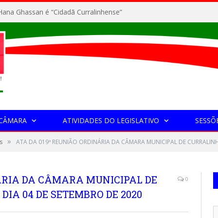
ana Ghassan é “Cidadã Curralinhense”
 CÂMARA
ATIVIDADES DO LEGISLATIVO
SESSÕ
»
s
ATA DA 019ª REUNIÃO ORDINÁRIA DA CÂMARA MUNICIPAL DE CURRALINH
NÁRIA DA CÂMARA MUNICIPAL DE
0
DIA 04 DE SETEMBRO DE 2020