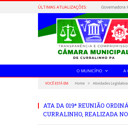
ÚLTIMAS ATUALIZAÇÕES:
Governadora H
O MUNICÍPIO
A
»
VOCÊ ESTÁ EM:
Home
Atividades Legislativa
ATA DA 019ª REUNIÃO ORDI
CURRALINHO, REALIZADA NO 