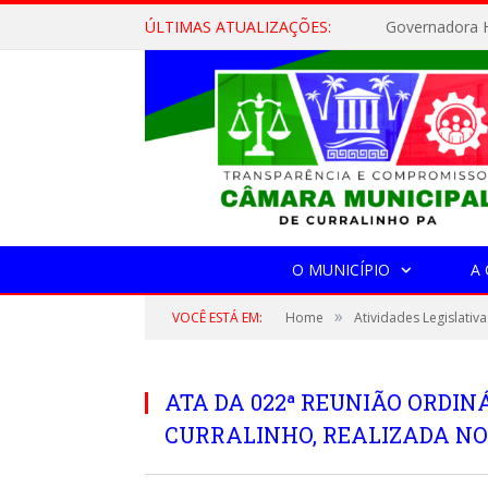
ÚLTIMAS ATUALIZAÇÕES:
Governadora H
O MUNICÍPIO
A
»
VOCÊ ESTÁ EM:
Home
Atividades Legislativa
ATA DA 022ª REUNIÃO ORDI
CURRALINHO, REALIZADA NO 