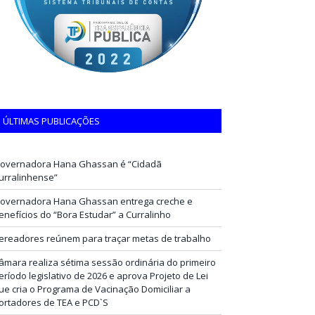
ÚLTIMAS PUBLICAÇÕES
overnadora Hana Ghassan é “Cidadã
urralinhense”
overnadora Hana Ghassan entrega creche e
enefícios do “Bora Estudar” a Curralinho
ereadores reúnem para traçar metas de trabalho
âmara realiza sétima sessão ordinária do primeiro
eríodo legislativo de 2026 e aprova Projeto de Lei
ue cria o Programa de Vacinação Domiciliar a
ortadores de TEA e PCD`S