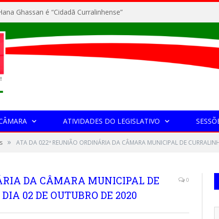
ana Ghassan é “Cidadã Curralinhense”
 CÂMARA
ATIVIDADES DO LEGISLATIVO
SESSÕ
»
s
ATA DA 022ª REUNIÃO ORDINÁRIA DA CÂMARA MUNICIPAL DE CURRALINH
NÁRIA DA CÂMARA MUNICIPAL DE
0
DIA 02 DE OUTUBRO DE 2020