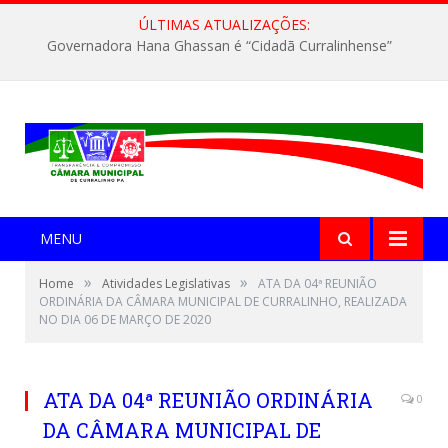
ÚLTIMAS ATUALIZAÇÕES:
Governadora Hana Ghassan é “Cidadã Curralinhense”
MENU
»
»
Home
Atividades Legislativas
ATA DA 04ª REUNIÃO
ORDINÁRIA DA CÂMARA MUNICIPAL DE CURRALINHO, REALIZADA
NO DIA 06 DE MARÇO DE 2020
ATA DA 04ª REUNIÃO ORDINÁRIA
0
DA CÂMARA MUNICIPAL DE