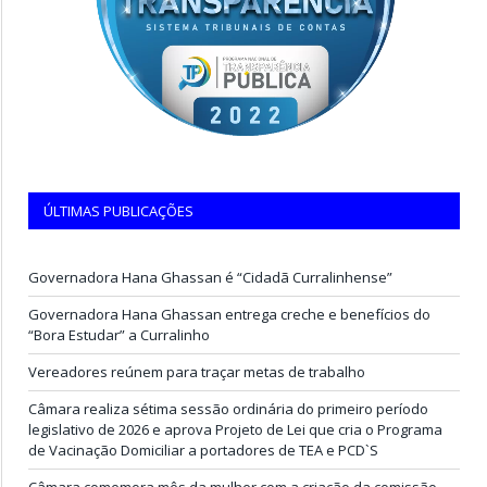
ÚLTIMAS PUBLICAÇÕES
Governadora Hana Ghassan é “Cidadã Curralinhense”
Governadora Hana Ghassan entrega creche e benefícios do
“Bora Estudar” a Curralinho
Vereadores reúnem para traçar metas de trabalho
Câmara realiza sétima sessão ordinária do primeiro período
legislativo de 2026 e aprova Projeto de Lei que cria o Programa
de Vacinação Domiciliar a portadores de TEA e PCD`S
Câmara comemora mês da mulher com a criação da comissão