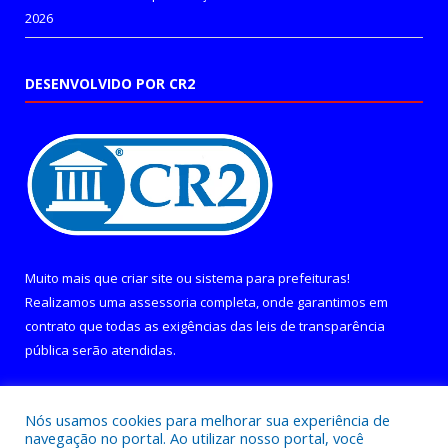
2026
DESENVOLVIDO POR CR2
Muito mais que
criar site
ou
sistema para prefeituras
!
Realizamos uma
assessoria
completa, onde garantimos em
contrato que todas as exigências das
leis de transparência
pública
serão atendidas.
Conheça o
PNTP
e o
Radar da Transparência Pública
Nós usamos cookies para melhorar sua experiência de
navegação no portal. Ao utilizar nosso portal, você