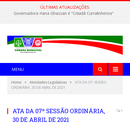
ÚLTIMAS ATUALIZAÇÕES:
Governadora Hana Ghassan é “Cidadã Curralinhense”
MENU
»
»
Home
Atividades Legislativas
ATA DA 07º SESSÃO
ORDINÁRIA, 30 DE ABRIL DE 2021
ATA DA 07º SESSÃO ORDINÁRIA,
0
30 DE ABRIL DE 2021