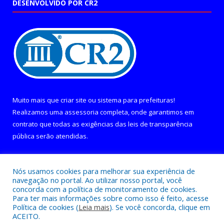
DESENVOLVIDO POR CR2
Muito mais que
criar site
ou
sistema para prefeituras
!
Realizamos uma
assessoria
completa, onde garantimos em
contrato que todas as exigências das
leis de transparência
pública
serão atendidas.
Conheça o
PNTP
e o
Radar da Transparência Pública
Nós usamos cookies para melhorar sua experiência de
navegação no portal. Ao utilizar nosso portal, você
concorda com a política de monitoramento de cookies.
Para ter mais informações sobre como isso é feito, acesse
Política de cookies (
Leia mais
). Se você concorda, clique em
Todos os direitos reservados a Câmara Municipal de Curralinho.
ACEITO.