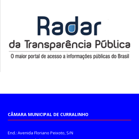
CÂMARA MUNICIPAL DE CURRALINHO
End.: Avenida Floriano Peixoto, S/N