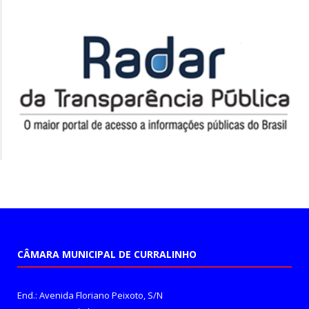
CÂMARA MUNICIPAL DE CURRALINHO
End.: Avenida Floriano Peixoto, S/N