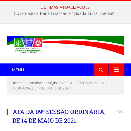
ÚLTIMAS ATUALIZAÇÕES:
Governadora Hana Ghassan é “Cidadã Curralinhense”
MENU
»
»
Home
Atividades Legislativas
ATA DA 09º SESSÃO
ORDINÁRIA, DE 14 DE MAIO DE 2021
ATA DA 09º SESSÃO ORDINÁRIA,
0
DE 14 DE MAIO DE 2021