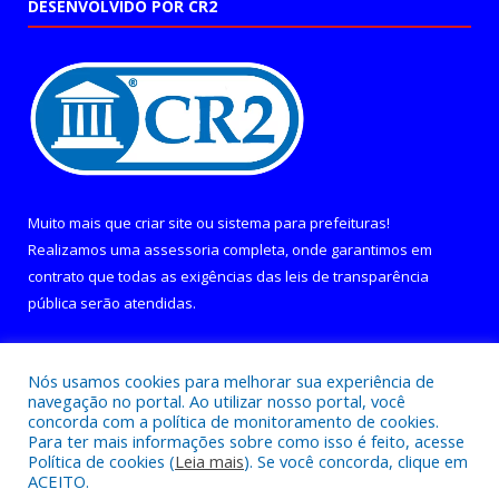
DESENVOLVIDO POR CR2
Muito mais que
criar site
ou
sistema para prefeituras
!
Realizamos uma
assessoria
completa, onde garantimos em
contrato que todas as exigências das
leis de transparência
pública
serão atendidas.
Conheça o
PNTP
e o
Radar da Transparência Pública
Nós usamos cookies para melhorar sua experiência de
navegação no portal. Ao utilizar nosso portal, você
concorda com a política de monitoramento de cookies.
Para ter mais informações sobre como isso é feito, acesse
Política de cookies (
Leia mais
). Se você concorda, clique em
Todos os direitos reservados a Câmara Municipal de Curralinho.
ACEITO.