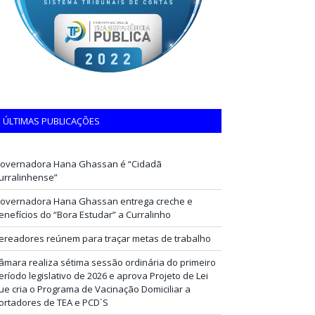
ÚLTIMAS PUBLICAÇÕES
overnadora Hana Ghassan é “Cidadã
urralinhense”
overnadora Hana Ghassan entrega creche e
enefícios do “Bora Estudar” a Curralinho
ereadores reúnem para traçar metas de trabalho
âmara realiza sétima sessão ordinária do primeiro
eríodo legislativo de 2026 e aprova Projeto de Lei
ue cria o Programa de Vacinação Domiciliar a
ortadores de TEA e PCD`S