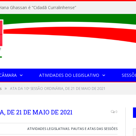
ana Ghassan é “Cidadã Curralinhense”
 CÂMARA
ATIVIDADES DO LEGISLATIVO
SESSÕ
»
s
ATA DA 10º SESSÃO ORDINÁRIA, DE 21 DE MAIO DE 2021
, DE 21 DE MAIO DE 2021
0
ATIVIDADES LEGISLATIVAS
,
PAUTAS E ATAS DAS SESSÕES