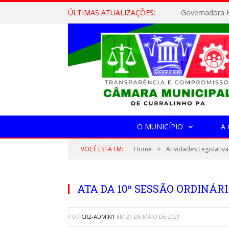
ÚLTIMAS ATUALIZAÇÕES:
Governadora H
O MUNICÍPIO
A
»
VOCÊ ESTÁ EM:
Home
Atividades Legislativa
ATA DA 10º SESSÃO ORDINÁRIA
POR
CR2-ADMIN1
EM
21 DE MAIO DE 2021