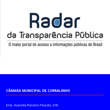
CÂMARA MUNICIPAL DE CURRALINHO
End.: Avenida Floriano Peixoto, S/N