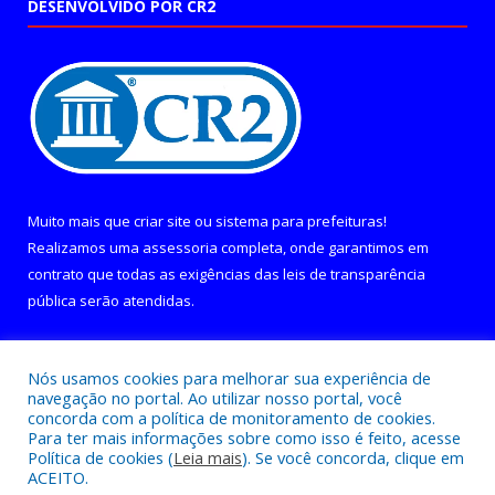
DESENVOLVIDO POR CR2
Muito mais que
criar site
ou
sistema para prefeituras
!
Realizamos uma
assessoria
completa, onde garantimos em
contrato que todas as exigências das
leis de transparência
pública
serão atendidas.
Conheça o
PNTP
e o
Radar da Transparência Pública
Nós usamos cookies para melhorar sua experiência de
navegação no portal. Ao utilizar nosso portal, você
concorda com a política de monitoramento de cookies.
Para ter mais informações sobre como isso é feito, acesse
Política de cookies (
Leia mais
). Se você concorda, clique em
Todos os direitos reservados a Câmara Municipal de Curralinho.
ACEITO.