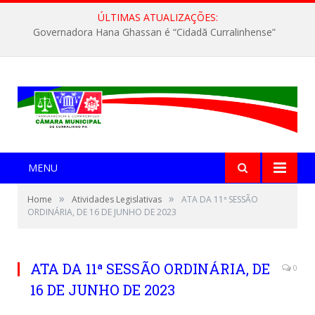
ÚLTIMAS ATUALIZAÇÕES:
Governadora Hana Ghassan é “Cidadã Curralinhense”
MENU
»
»
Home
Atividades Legislativas
ATA DA 11ª SESSÃO
ORDINÁRIA, DE 16 DE JUNHO DE 2023
ATA DA 11ª SESSÃO ORDINÁRIA, DE
0
16 DE JUNHO DE 2023