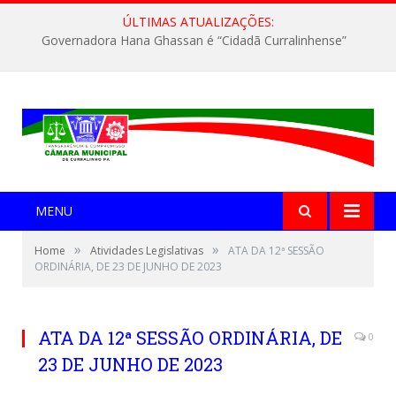
ÚLTIMAS ATUALIZAÇÕES:
Governadora Hana Ghassan é “Cidadã Curralinhense”
MENU
»
»
Home
Atividades Legislativas
ATA DA 12ª SESSÃO
ORDINÁRIA, DE 23 DE JUNHO DE 2023
ATA DA 12ª SESSÃO ORDINÁRIA, DE
0
23 DE JUNHO DE 2023