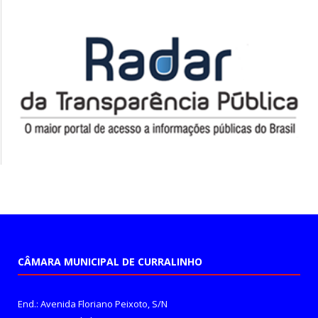
CÂMARA MUNICIPAL DE CURRALINHO
End.: Avenida Floriano Peixoto, S/N