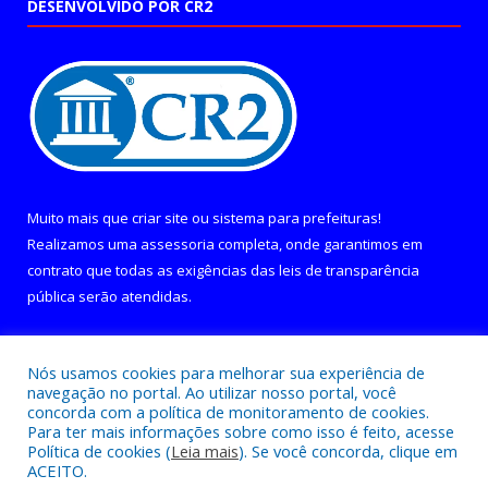
DESENVOLVIDO POR CR2
Muito mais que
criar site
ou
sistema para prefeituras
!
Realizamos uma
assessoria
completa, onde garantimos em
contrato que todas as exigências das
leis de transparência
pública
serão atendidas.
Conheça o
PNTP
e o
Radar da Transparência Pública
Nós usamos cookies para melhorar sua experiência de
navegação no portal. Ao utilizar nosso portal, você
concorda com a política de monitoramento de cookies.
Para ter mais informações sobre como isso é feito, acesse
Política de cookies (
Leia mais
). Se você concorda, clique em
Todos os direitos reservados a Câmara Municipal de Curralinho.
ACEITO.