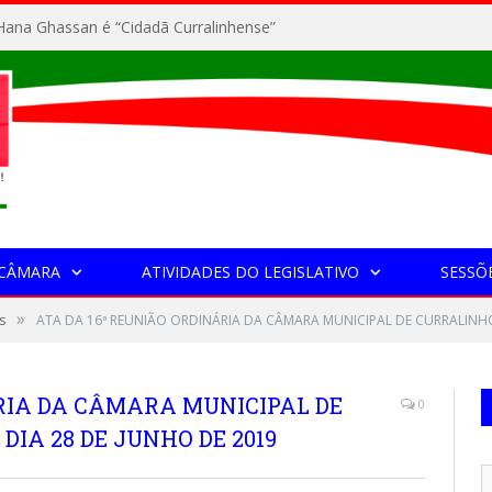
ana Ghassan é “Cidadã Curralinhense”
 CÂMARA
ATIVIDADES DO LEGISLATIVO
SESSÕ
»
s
ATA DA 16ª REUNIÃO ORDINÁRIA DA CÂMARA MUNICIPAL DE CURRALINHO
ÁRIA DA CÂMARA MUNICIPAL DE
0
DIA 28 DE JUNHO DE 2019