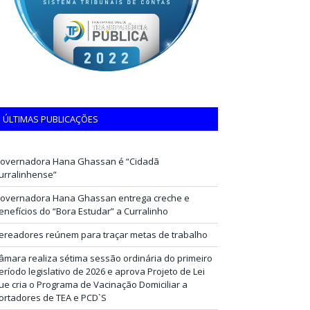
ÚLTIMAS PUBLICAÇÕES
overnadora Hana Ghassan é “Cidadã
urralinhense”
overnadora Hana Ghassan entrega creche e
enefícios do “Bora Estudar” a Curralinho
ereadores reúnem para traçar metas de trabalho
âmara realiza sétima sessão ordinária do primeiro
eríodo legislativo de 2026 e aprova Projeto de Lei
ue cria o Programa de Vacinação Domiciliar a
ortadores de TEA e PCD`S