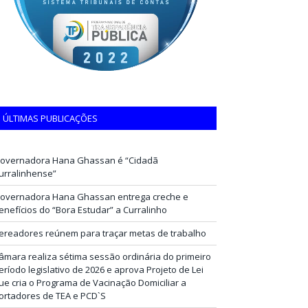
ÚLTIMAS PUBLICAÇÕES
overnadora Hana Ghassan é “Cidadã
urralinhense”
overnadora Hana Ghassan entrega creche e
enefícios do “Bora Estudar” a Curralinho
ereadores reúnem para traçar metas de trabalho
âmara realiza sétima sessão ordinária do primeiro
eríodo legislativo de 2026 e aprova Projeto de Lei
ue cria o Programa de Vacinação Domiciliar a
ortadores de TEA e PCD`S