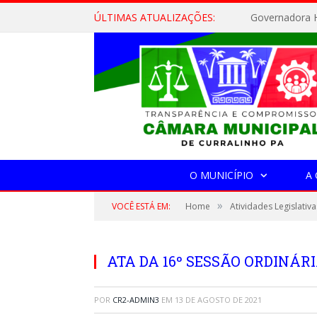
ÚLTIMAS ATUALIZAÇÕES:
Governadora H
O MUNICÍPIO
A
»
VOCÊ ESTÁ EM:
Home
Atividades Legislativa
ATA DA 16º SESSÃO ORDINÁRIA
POR
CR2-ADMIN3
EM
13 DE AGOSTO DE 2021