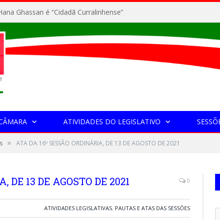
ana Ghassan é “Cidadã Curralinhense”
 CÂMARA
ATIVIDADES DO LEGISLATIVO
SESSÕ
»
s
ATA DA 16º SESSÃO ORDINÁRIA, DE 13 DE AGOSTO DE 2021
, DE 13 DE AGOSTO DE 2021
0
ATIVIDADES LEGISLATIVAS
,
PAUTAS E ATAS DAS SESSÕES