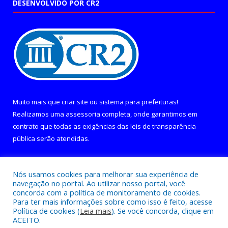
DESENVOLVIDO POR CR2
Muito mais que
criar site
ou
sistema para prefeituras
!
Realizamos uma
assessoria
completa, onde garantimos em
contrato que todas as exigências das
leis de transparência
pública
serão atendidas.
Conheça o
PNTP
e o
Radar da Transparência Pública
Nós usamos cookies para melhorar sua experiência de
navegação no portal. Ao utilizar nosso portal, você
concorda com a política de monitoramento de cookies.
Para ter mais informações sobre como isso é feito, acesse
Política de cookies (
Leia mais
). Se você concorda, clique em
Todos os direitos reservados a Câmara Municipal de Curralinho.
ACEITO.