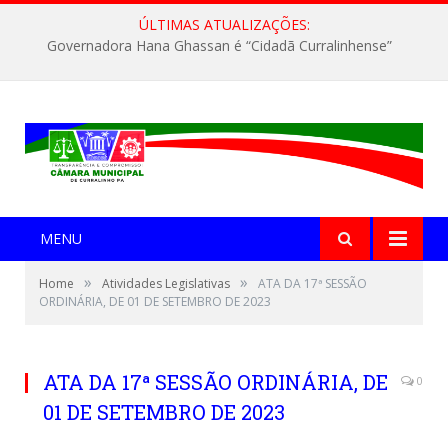
ÚLTIMAS ATUALIZAÇÕES:
Governadora Hana Ghassan é “Cidadã Curralinhense”
MENU
»
»
Home
Atividades Legislativas
ATA DA 17ª SESSÃO
ORDINÁRIA, DE 01 DE SETEMBRO DE 2023
ATA DA 17ª SESSÃO ORDINÁRIA, DE
0
01 DE SETEMBRO DE 2023