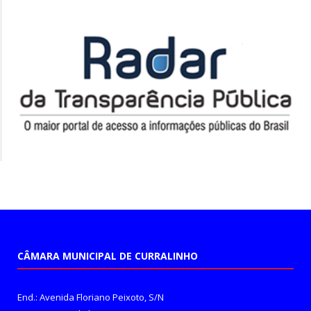
CÂMARA MUNICIPAL DE CURRALINHO
End.: Avenida Floriano Peixoto, S/N