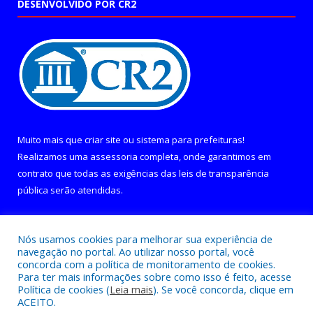
DESENVOLVIDO POR CR2
Muito mais que
criar site
ou
sistema para prefeituras
!
Realizamos uma
assessoria
completa, onde garantimos em
contrato que todas as exigências das
leis de transparência
pública
serão atendidas.
Conheça o
PNTP
e o
Radar da Transparência Pública
Nós usamos cookies para melhorar sua experiência de
navegação no portal. Ao utilizar nosso portal, você
concorda com a política de monitoramento de cookies.
Para ter mais informações sobre como isso é feito, acesse
Política de cookies (
Leia mais
). Se você concorda, clique em
Todos os direitos reservados a Câmara Municipal de Curralinho.
ACEITO.