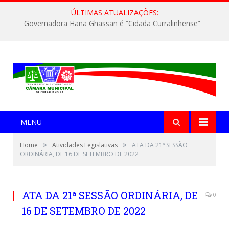
ÚLTIMAS ATUALIZAÇÕES:
Governadora Hana Ghassan é “Cidadã Curralinhense”
MENU
»
»
Home
Atividades Legislativas
ATA DA 21ª SESSÃO
ORDINÁRIA, DE 16 DE SETEMBRO DE 2022
ATA DA 21ª SESSÃO ORDINÁRIA, DE
0
16 DE SETEMBRO DE 2022