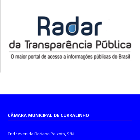
CÂMARA MUNICIPAL DE CURRALINHO
End.: Avenida Floriano Peixoto, S/N