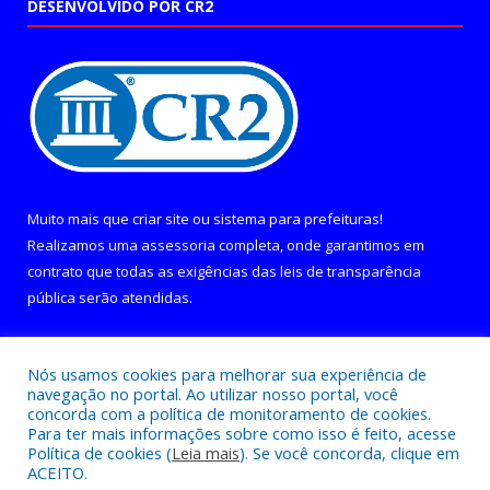
DESENVOLVIDO POR CR2
Muito mais que
criar site
ou
sistema para prefeituras
!
Realizamos uma
assessoria
completa, onde garantimos em
contrato que todas as exigências das
leis de transparência
pública
serão atendidas.
Conheça o
PNTP
e o
Radar da Transparência Pública
Nós usamos cookies para melhorar sua experiência de
navegação no portal. Ao utilizar nosso portal, você
concorda com a política de monitoramento de cookies.
Para ter mais informações sobre como isso é feito, acesse
Política de cookies (
Leia mais
). Se você concorda, clique em
Todos os direitos reservados a Câmara Municipal de Curralinho.
ACEITO.