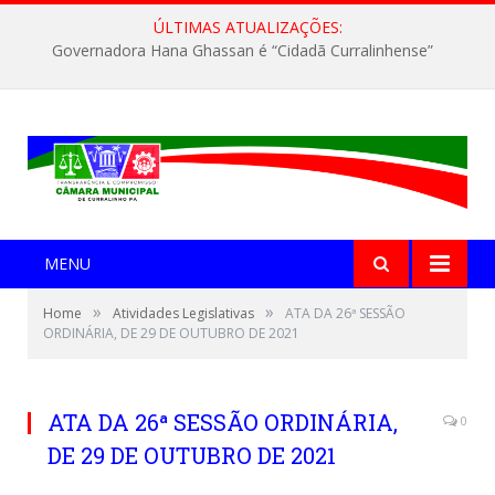
ÚLTIMAS ATUALIZAÇÕES:
Governadora Hana Ghassan é “Cidadã Curralinhense”
MENU
»
»
Home
Atividades Legislativas
ATA DA 26ª SESSÃO
ORDINÁRIA, DE 29 DE OUTUBRO DE 2021
ATA DA 26ª SESSÃO ORDINÁRIA,
0
DE 29 DE OUTUBRO DE 2021