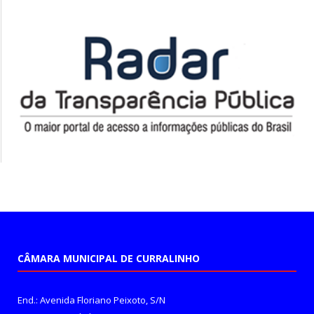
CÂMARA MUNICIPAL DE CURRALINHO
End.: Avenida Floriano Peixoto, S/N