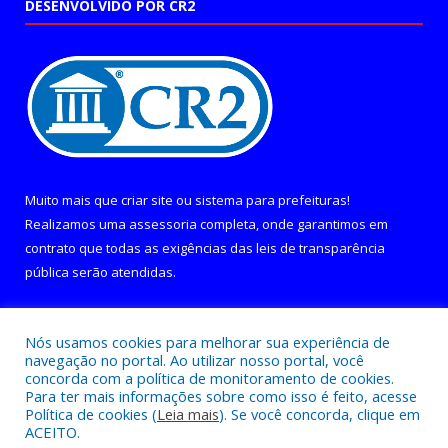
DESENVOLVIDO POR CR2
Muito mais que
criar site
ou
sistema para prefeituras
!
Realizamos uma
assessoria
completa, onde garantimos em
contrato que todas as exigências das
leis de transparência
pública
serão atendidas.
Conheça o
PNTP
e o
Radar da Transparência Pública
Nós usamos cookies para melhorar sua experiência de
navegação no portal. Ao utilizar nosso portal, você
concorda com a política de monitoramento de cookies.
Para ter mais informações sobre como isso é feito, acesse
Política de cookies (
Leia mais
). Se você concorda, clique em
Todos os direitos reservados a Câmara Municipal de Curralinho.
ACEITO.