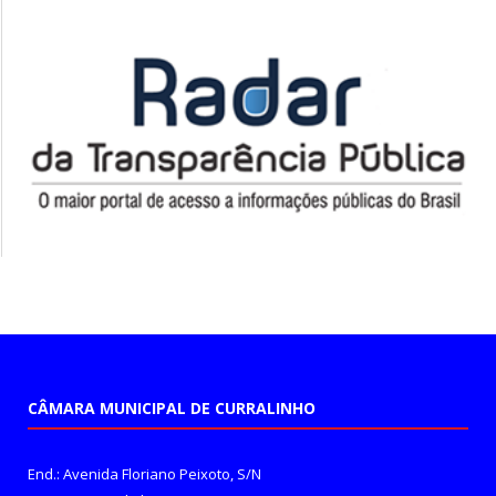
CÂMARA MUNICIPAL DE CURRALINHO
End.: Avenida Floriano Peixoto, S/N