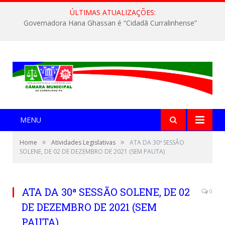
ÚLTIMAS ATUALIZAÇÕES:
Governadora Hana Ghassan é “Cidadã Curralinhense”
MENU
»
»
Home
Atividades Legislativas
ATA DA 30ª SESSÃO
SOLENE, DE 02 DE DEZEMBRO DE 2021 (SEM PAUTA)
ATA DA 30ª SESSÃO SOLENE, DE 02
0
DE DEZEMBRO DE 2021 (SEM
PAUTA)