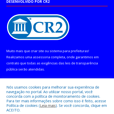
DESENVOLVIDO POR CR2
Muito mais que
criar site
ou
sistema para prefeituras
!
Realizamos uma
assessoria
completa, onde garantimos em
contrato que todas as exigências das
leis de transparência
pública
serão atendidas.
Conheça o
PNTP
e o
Radar da Transparência Pública
Nós usamos cookies para melhorar sua experiência de
navegação no portal. Ao utilizar nosso portal, você
concorda com a política de monitoramento de cookies.
Para ter mais informações sobre como isso é feito, acesse
Política de cookies (
Leia mais
). Se você concorda, clique em
Todos os direitos reservados a Câmara Municipal de Curralinho.
ACEITO.