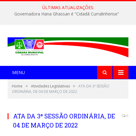
ÚLTIMAS ATUALIZAÇÕES:
Governadora Hana Ghassan é “Cidadã Curralinhense”
MENU
»
»
Home
Atividades Legislativas
ATA DA 3ª SESSÃO
ORDINÁRIA, DE 04 DE MARÇO DE 2022
ATA DA 3ª SESSÃO ORDINÁRIA, DE
0
04 DE MARÇO DE 2022