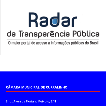
CÂMARA MUNICIPAL DE CURRALINHO
End.: Avenida Floriano Peixoto, S/N