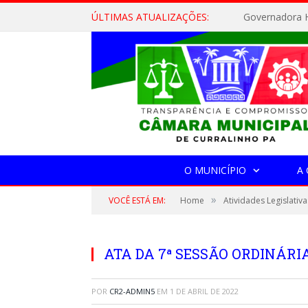
ÚLTIMAS ATUALIZAÇÕES:
Governadora H
O MUNICÍPIO
A
»
VOCÊ ESTÁ EM:
Home
Atividades Legislativa
ATA DA 7ª SESSÃO ORDINÁRIA,
POR
CR2-ADMIN5
EM
1 DE ABRIL DE 2022