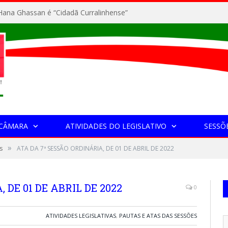
ana Ghassan é “Cidadã Curralinhense”
 CÂMARA
ATIVIDADES DO LEGISLATIVO
SESSÕ
»
s
ATA DA 7ª SESSÃO ORDINÁRIA, DE 01 DE ABRIL DE 2022
 DE 01 DE ABRIL DE 2022
0
ATIVIDADES LEGISLATIVAS
,
PAUTAS E ATAS DAS SESSÕES