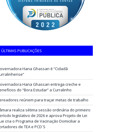
ÚLTIMAS PUBLICAÇÕES
overnadora Hana Ghassan é “Cidadã
urralinhense”
overnadora Hana Ghassan entrega creche e
enefícios do “Bora Estudar” a Curralinho
ereadores reúnem para traçar metas de trabalho
âmara realiza sétima sessão ordinária do primeiro
eríodo legislativo de 2026 e aprova Projeto de Lei
ue cria o Programa de Vacinação Domiciliar a
ortadores de TEA e PCD`S