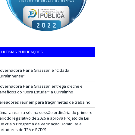
ÚLTIMAS PUBLICAÇÕES
overnadora Hana Ghassan é “Cidadã
urralinhense”
overnadora Hana Ghassan entrega creche e
enefícios do “Bora Estudar” a Curralinho
ereadores reúnem para traçar metas de trabalho
âmara realiza sétima sessão ordinária do primeiro
eríodo legislativo de 2026 e aprova Projeto de Lei
ue cria o Programa de Vacinação Domiciliar a
ortadores de TEA e PCD`S