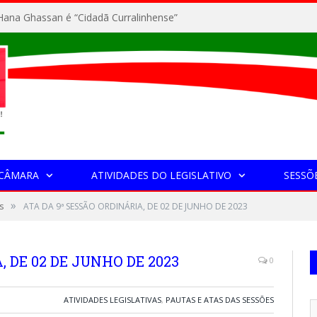
ana Ghassan é “Cidadã Curralinhense”
 CÂMARA
ATIVIDADES DO LEGISLATIVO
SESSÕ
»
s
ATA DA 9ª SESSÃO ORDINÁRIA, DE 02 DE JUNHO DE 2023
 DE 02 DE JUNHO DE 2023
0
ATIVIDADES LEGISLATIVAS
,
PAUTAS E ATAS DAS SESSÕES