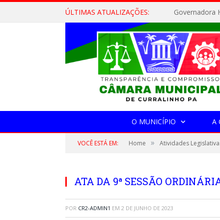
ÚLTIMAS ATUALIZAÇÕES:
Governadora H
O MUNICÍPIO
A
»
VOCÊ ESTÁ EM:
Home
Atividades Legislativa
ATA DA 9ª SESSÃO ORDINÁRIA,
POR
CR2-ADMIN1
EM
2 DE JUNHO DE 2023