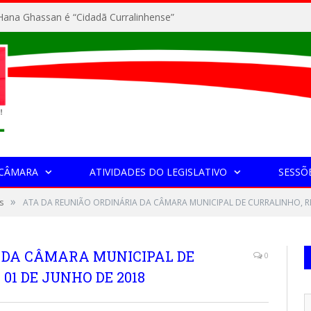
ana Ghassan é “Cidadã Curralinhense”
 CÂMARA
ATIVIDADES DO LEGISLATIVO
SESSÕ
»
s
ATA DA REUNIÃO ORDINÁRIA DA CÂMARA MUNICIPAL DE CURRALINHO, RE
 DA CÂMARA MUNICIPAL DE
0
01 DE JUNHO DE 2018