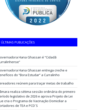
ÚLTIMAS PUBLICAÇÕES
overnadora Hana Ghassan é “Cidadã
urralinhense”
overnadora Hana Ghassan entrega creche e
enefícios do “Bora Estudar” a Curralinho
ereadores reúnem para traçar metas de trabalho
âmara realiza sétima sessão ordinária do primeiro
eríodo legislativo de 2026 e aprova Projeto de Lei
ue cria o Programa de Vacinação Domiciliar a
ortadores de TEA e PCD`S