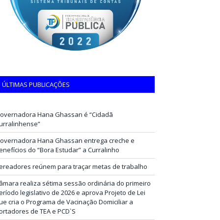
ÚLTIMAS PUBLICAÇÕES
overnadora Hana Ghassan é “Cidadã
urralinhense”
overnadora Hana Ghassan entrega creche e
enefícios do “Bora Estudar” a Curralinho
ereadores reúnem para traçar metas de trabalho
âmara realiza sétima sessão ordinária do primeiro
eríodo legislativo de 2026 e aprova Projeto de Lei
ue cria o Programa de Vacinação Domiciliar a
ortadores de TEA e PCD`S