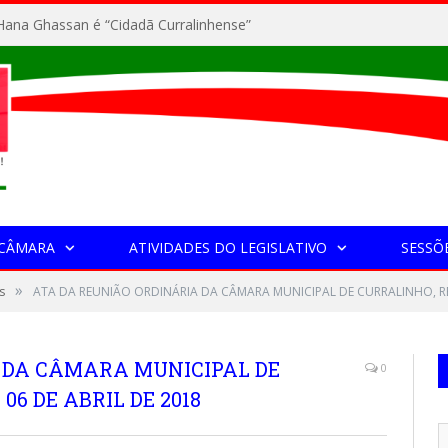
ana Ghassan é “Cidadã Curralinhense”
 CÂMARA
ATIVIDADES DO LEGISLATIVO
SESSÕ
»
s
ATA DA REUNIÃO ORDINÁRIA DA CÂMARA MUNICIPAL DE CURRALINHO, RE
 DA CÂMARA MUNICIPAL DE
0
6 DE ABRIL DE 2018