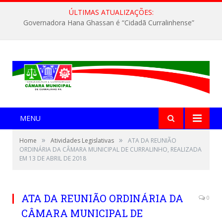
ÚLTIMAS ATUALIZAÇÕES:
Governadora Hana Ghassan é “Cidadã Curralinhense”
MENU
»
»
Home
Atividades Legislativas
ATA DA REUNIÃO
ORDINÁRIA DA CÂMARA MUNICIPAL DE CURRALINHO, REALIZADA
EM 13 DE ABRIL DE 2018
ATA DA REUNIÃO ORDINÁRIA DA
0
CÂMARA MUNICIPAL DE