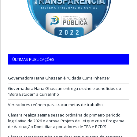
ÚLTIMAS PUBLICAÇÕES
Governadora Hana Ghassan é “Cidadã Curralinhense”
Governadora Hana Ghassan entrega creche e benefícios do
“Bora Estudar” a Curralinho
Vereadores reúnem para traçar metas de trabalho
Câmara realiza sétima sessão ordinária do primeiro período
legislativo de 2026 e aprova Projeto de Lei que cria o Programa
de Vacinação Domiciliar a portadores de TEA e PCD`S
Câmara comemora mês da mulher com a criação da comissão