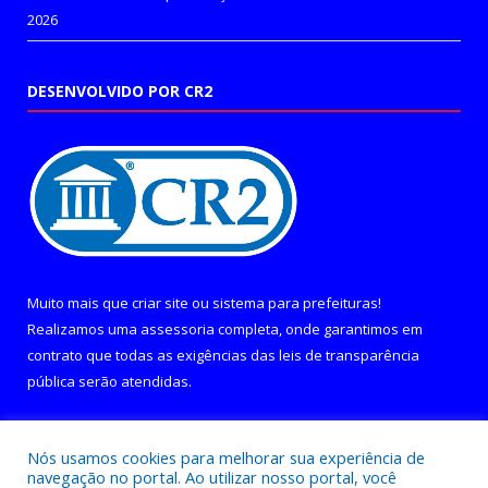
2026
DESENVOLVIDO POR CR2
Muito mais que
criar site
ou
sistema para prefeituras
!
Realizamos uma
assessoria
completa, onde garantimos em
contrato que todas as exigências das
leis de transparência
pública
serão atendidas.
Conheça o
PNTP
e o
Radar da Transparência Pública
Nós usamos cookies para melhorar sua experiência de
navegação no portal. Ao utilizar nosso portal, você