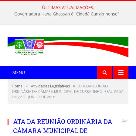
ÚLTIMAS ATUALIZAÇÕES:
Governadora Hana Ghassan é “Cidadã Curralinhense”
MENU
»
»
Home
Atividades Legislativas
ATA DA REUNIÃO
ORDINÁRIA DA CÂMARA MUNICIPAL DE CURRALINHO, REALIZADA
EM 22 DE JUNHO DE 2018
ATA DA REUNIÃO ORDINÁRIA DA
0
CÂMARA MUNICIPAL DE