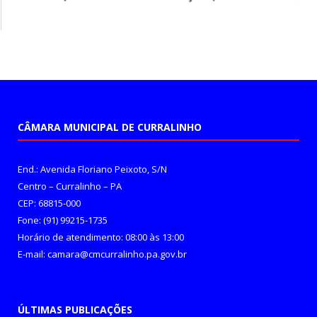
CÂMARA MUNICIPAL DE CURRALINHO
End.: Avenida Floriano Peixoto, S/N
Centro – Curralinho – PA
CEP: 68815-000
Fone: (91) 99215-1735
Horário de atendimento: 08:00 às 13:00
E-mail: camara@cmcurralinho.pa.gov.br
ÚLTIMAS PUBLICAÇÕES