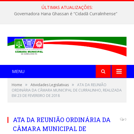
ÚLTIMAS ATUALIZAÇÕES:
Governadora Hana Ghassan é “Cidadã Curralinhense”
MENU
»
»
Home
Atividades Legislativas
ATA DA REUNIÃO
ORDINÁRIA DA CÂMARA MUNICIPAL DE CURRALINHO, REALIZADA
EM 23 DE FEVEREIRO DE 2018
ATA DA REUNIÃO ORDINÁRIA DA
0
CÂMARA MUNICIPAL DE