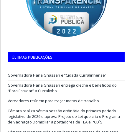
ÚLTIMAS PUBLICAÇÕES
Governadora Hana Ghassan é “Cidadã Curralinhense”
Governadora Hana Ghassan entrega creche e benefícios do
“Bora Estudar” a Curralinho
Vereadores reúnem para traçar metas de trabalho
Câmara realiza sétima sessão ordinária do primeiro período
legislativo de 2026 e aprova Projeto de Lei que cria o Programa
de Vacinação Domiciliar a portadores de TEA e PCD`S
Câmara comemora mês da mulher com a criação da comissão