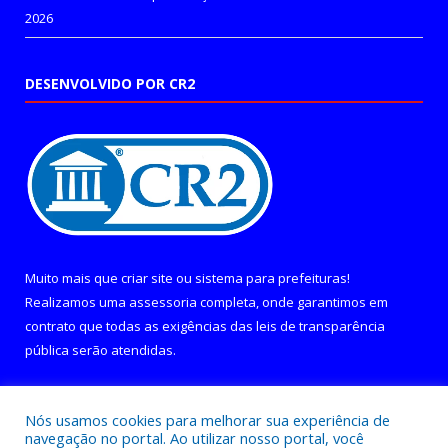
2026
DESENVOLVIDO POR CR2
Muito mais que
criar site
ou
sistema para prefeituras
!
Realizamos uma
assessoria
completa, onde garantimos em
contrato que todas as exigências das
leis de transparência
pública
serão atendidas.
Conheça o
PNTP
e o
Radar da Transparência Pública
Nós usamos cookies para melhorar sua experiência de
navegação no portal. Ao utilizar nosso portal, você