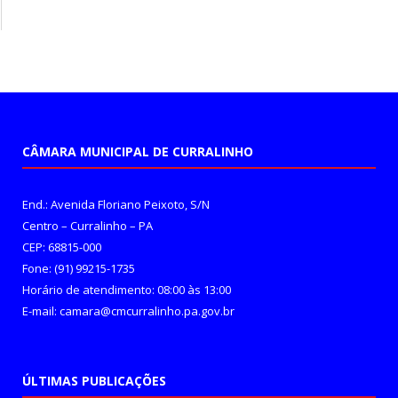
CÂMARA MUNICIPAL DE CURRALINHO
End.: Avenida Floriano Peixoto, S/N
Centro – Curralinho – PA
CEP: 68815-000
Fone: (91) 99215-1735
Horário de atendimento: 08:00 às 13:00
E-mail: camara@cmcurralinho.pa.gov.br
ÚLTIMAS PUBLICAÇÕES