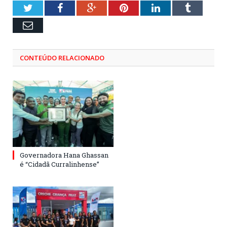
Twitter
Facebook
Google+
Pinterest
LinkedIn
Tumblr
Email
CONTEÚDO RELACIONADO
Governadora Hana Ghassan
é “Cidadã Curralinhense”