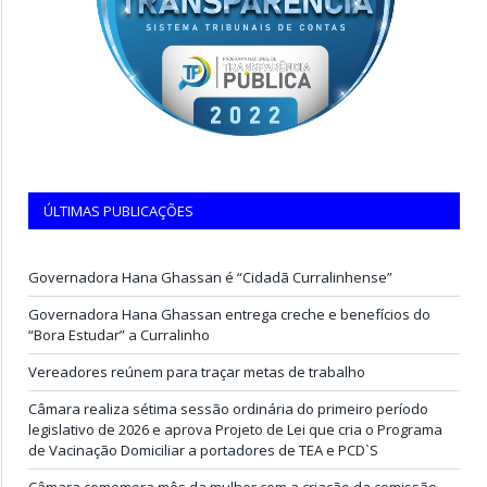
ÚLTIMAS PUBLICAÇÕES
Governadora Hana Ghassan é “Cidadã Curralinhense”
Governadora Hana Ghassan entrega creche e benefícios do
“Bora Estudar” a Curralinho
Vereadores reúnem para traçar metas de trabalho
Câmara realiza sétima sessão ordinária do primeiro período
legislativo de 2026 e aprova Projeto de Lei que cria o Programa
de Vacinação Domiciliar a portadores de TEA e PCD`S
Câmara comemora mês da mulher com a criação da comissão