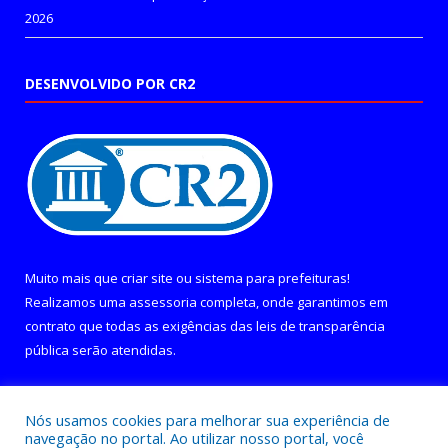
2026
DESENVOLVIDO POR CR2
Muito mais que
criar site
ou
sistema para prefeituras
!
Realizamos uma
assessoria
completa, onde garantimos em
contrato que todas as exigências das
leis de transparência
pública
serão atendidas.
Conheça o
PNTP
e o
Radar da Transparência Pública
Nós usamos cookies para melhorar sua experiência de
navegação no portal. Ao utilizar nosso portal, você