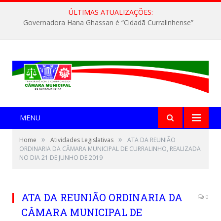
ÚLTIMAS ATUALIZAÇÕES:
Governadora Hana Ghassan é “Cidadã Curralinhense”
MENU
»
»
Home
Atividades Legislativas
ATA DA REUNIÃO
ORDINARIA DA CÂMARA MUNICIPAL DE CURRALINHO, REALIZADA
NO DIA 21 DE JUNHO DE 2019
ATA DA REUNIÃO ORDINARIA DA
0
CÂMARA MUNICIPAL DE