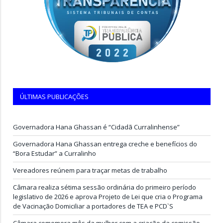
ÚLTIMAS PUBLICAÇÕES
Governadora Hana Ghassan é “Cidadã Curralinhense”
Governadora Hana Ghassan entrega creche e benefícios do
“Bora Estudar” a Curralinho
Vereadores reúnem para traçar metas de trabalho
Câmara realiza sétima sessão ordinária do primeiro período
legislativo de 2026 e aprova Projeto de Lei que cria o Programa
de Vacinação Domiciliar a portadores de TEA e PCD`S
Câmara comemora mês da mulher com a criação da comissão