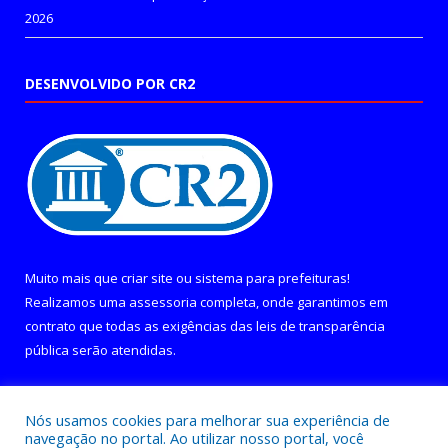
2026
DESENVOLVIDO POR CR2
Muito mais que
criar site
ou
sistema para prefeituras
!
Realizamos uma
assessoria
completa, onde garantimos em
contrato que todas as exigências das
leis de transparência
pública
serão atendidas.
Conheça o
PNTP
e o
Radar da Transparência Pública
Nós usamos cookies para melhorar sua experiência de
navegação no portal. Ao utilizar nosso portal, você