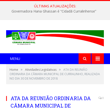
ÚLTIMAS ATUALIZAÇÕES:
Governadora Hana Ghassan é “Cidadã Curralinhense”
MENU
»
»
Home
Atividades Legislativas
ATA DA REUNIÃO
ORDINARIA DA CÂMARA MUNICIPAL DE CURRALINHO, REALIZADA
NO DIA 30 DE NOVEMBRO DE 2018
ATA DA REUNIÃO ORDINARIA DA
0
CÂMARA MUNICIPAL DE