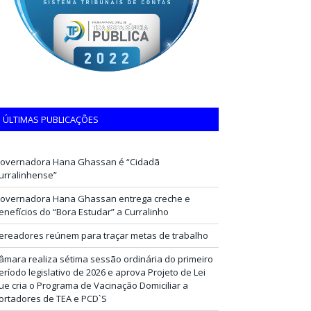
ÚLTIMAS PUBLICAÇÕES
overnadora Hana Ghassan é “Cidadã
urralinhense”
overnadora Hana Ghassan entrega creche e
enefícios do “Bora Estudar” a Curralinho
ereadores reúnem para traçar metas de trabalho
âmara realiza sétima sessão ordinária do primeiro
eríodo legislativo de 2026 e aprova Projeto de Lei
ue cria o Programa de Vacinação Domiciliar a
ortadores de TEA e PCD`S