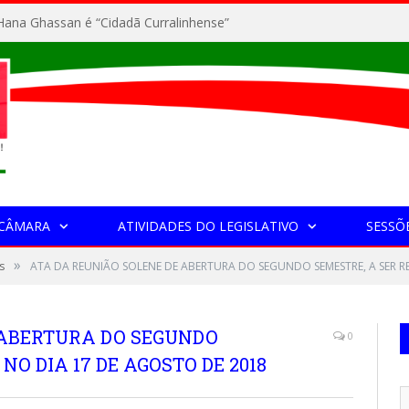
ana Ghassan é “Cidadã Curralinhense”
 CÂMARA
ATIVIDADES DO LEGISLATIVO
SESSÕ
»
s
ATA DA REUNIÃO SOLENE DE ABERTURA DO SEGUNDO SEMESTRE, A SER R
 ABERTURA DO SEGUNDO
0
NO DIA 17 DE AGOSTO DE 2018