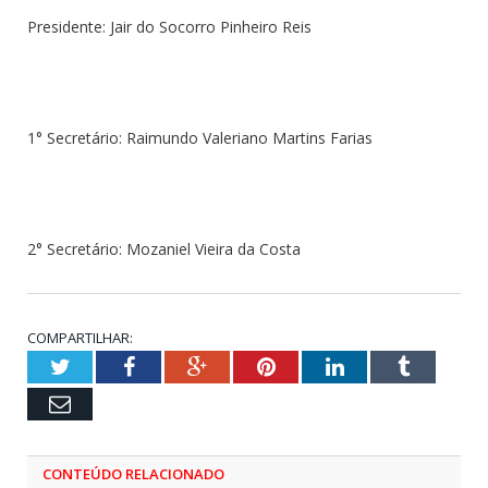
Presidente: Jair do Socorro Pinheiro Reis
1° Secretário: Raimundo Valeriano Martins Farias
2° Secretário: Mozaniel Vieira da Costa
COMPARTILHAR:
Twitter
Facebook
Google+
Pinterest
LinkedIn
Tumblr
Email
CONTEÚDO RELACIONADO