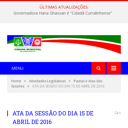
ÚLTIMAS ATUALIZAÇÕES:
Governadora Hana Ghassan é “Cidadã Curralinhense”
MENU
»
»
Home
Atividades Legislativas
Pautas e Atas das
»
Sessões
ATA DA SESSÃO DO DIA 15 DE ABRIL DE 2016
ATA DA SESSÃO DO DIA 15 DE
0
ABRIL DE 2016