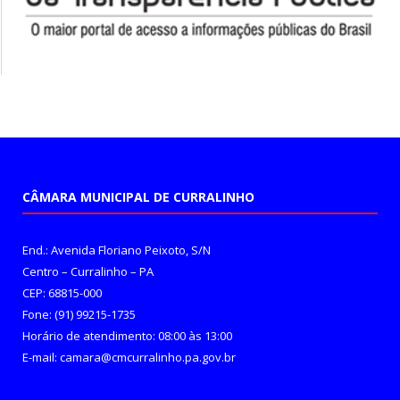
CÂMARA MUNICIPAL DE CURRALINHO
End.: Avenida Floriano Peixoto, S/N
Centro – Curralinho – PA
CEP: 68815-000
Fone: (91) 99215-1735
Horário de atendimento: 08:00 às 13:00
E-mail: camara@cmcurralinho.pa.gov.br