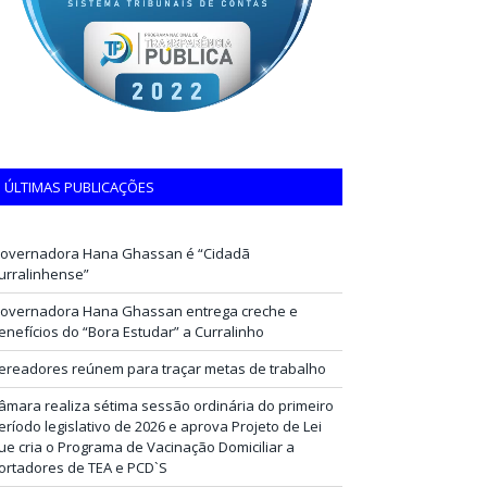
ÚLTIMAS PUBLICAÇÕES
overnadora Hana Ghassan é “Cidadã
urralinhense”
overnadora Hana Ghassan entrega creche e
enefícios do “Bora Estudar” a Curralinho
ereadores reúnem para traçar metas de trabalho
âmara realiza sétima sessão ordinária do primeiro
eríodo legislativo de 2026 e aprova Projeto de Lei
ue cria o Programa de Vacinação Domiciliar a
ortadores de TEA e PCD`S