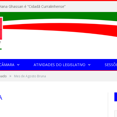
ana Ghassan é “Cidadã Curralinhense”
 CÂMARA
ATIVIDADES DO LEGISLATIVO
SESSÕ
»
chado
Mes de Agosto Bruna
A