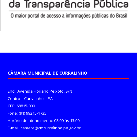
CÂMARA MUNICIPAL DE CURRALINHO
End.: Avenida Floriano Peixoto, S/N
Centro – Curralinho – PA
CEP: 68815-000
Fone: (91) 99215-1735
Horário de atendimento: 08:00 às 13:00
E-mail: camara@cmcurralinho.pa.gov.br